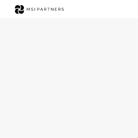
Kapital & Finanzierungsstrategien
Die 5 besten Inv
für Healthcare-