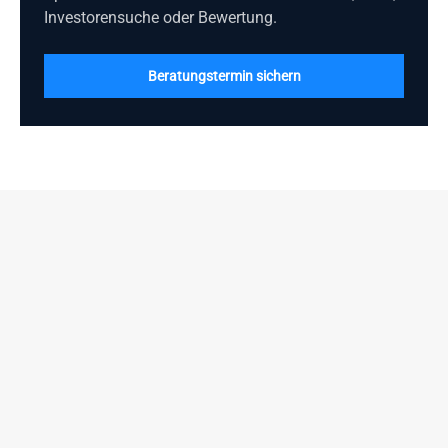
Investorensuche oder Bewertung.
Beratungstermin sichern
Spezialisierte M&A- und Investmentberatung im Healthcare-
und Elderly-Care-Sektor. Sektor-Fokus, persönliche Analyse,
diskrete Off-Market-Mandate. Persönlich begleitet vom
Erstgespräch bis zum Closing.