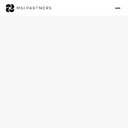
Einblicke & Trends für Investoren
Tagespflege als 
Investment 2026 – 
Werttreiber & 
Multiples 4x bis 9x 
EBITDA
Veröffentlicht: 8. Mai 2026
Michael Scheidel
08.05.2026