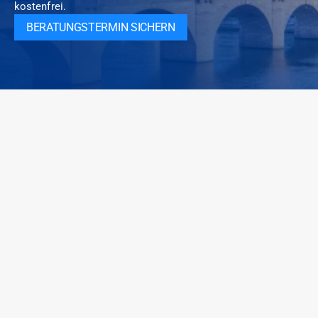
kostenfrei.
BERATUNGSTERMIN SICHERN
Spezialisierte M&A- und Investmentberatung im Healthcare-
und Elderly-Care-Sektor. Sektor-Fokus, persönliche Analyse,
diskrete Off-Market-Mandate. Persönlich begleitet vom
Erstgespräch bis zum Closing.