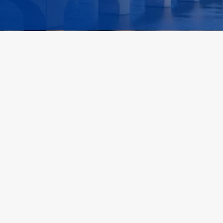
Spezialisierte M&A- und Investmentberatung im Healthcare-
und Elderly-Care-Sektor. Sektor-Fokus, persönliche Analyse,
diskrete Off-Market-Mandate. Persönlich begleitet vom
Erstgespräch bis zum Closing.
Verkaufen
Kaufen