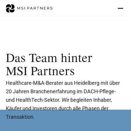
Überarbeitung der MSI Partners Blog-Artikel: Internal Linking, CTA-Blöcke, Meta-
Daten, Schema-Markup.
Das Team hinter
MSI Partners
Healthcare-M&A-Berater aus Heidelberg mit über 
20 Jahren Branchenerfahrung im DACH-Pflege- 
Leonard Scheidel
und HealthTech-Sektor. Wir begleiten Inhaber, 
Michael Scheidel
Marcel Schneider
Nicola Drögemöller
Dr. Ralph Körfgen 
Jetzt mitgestalten
Gesellschafter, Digital Strategy & Business 
Käufer und Investoren durch alle Phasen der 
Geschäftsführer & Gesellschafter
Gesellschafter
Development
Investor Relations & M&A Advisor
Senior Advisor & Partner
Werde Teil von MSI Partners
Transaktion.