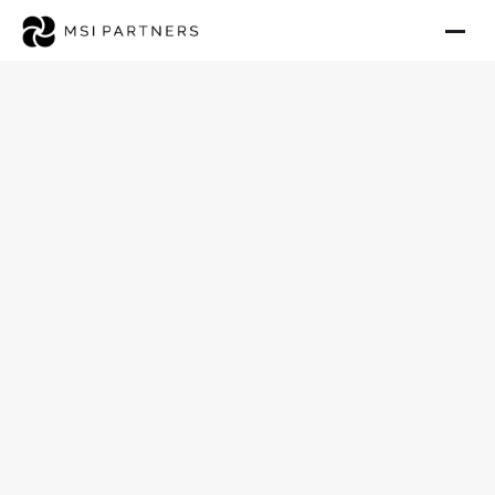
M&A-Strategien & Transaktionen
Carve-Out im 
Healthcare 2026 – 
Strukturen & 
Stolpersteine
Veröffentlicht: 8. Mai 2026 · Aktualisiert: 27. Mai 2026
Michael Scheidel
08.05.2026