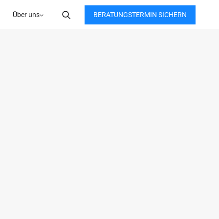
BERATUNGSTERMIN SICHERN
Über uns
alph Körfgen 
SOR & PARTNER
 zu MSI gebracht?
emeinsam mit Michael einen breiteren, 
 die unternehmerischen Chancen im 
lege zu gewinnen, Probleme besser zu 