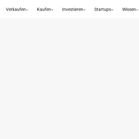
Verkaufen
Kaufen
Investieren
Startups
Wissen
Dr. R
SENIOR ADVI
Was hat Dich
Die Überzeugung, g
tieferen Blick auf
Wachstumsmarkt Pf