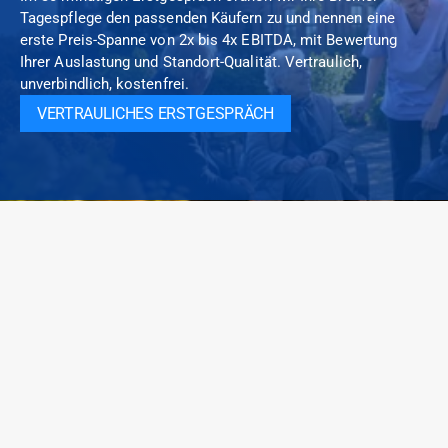
Tagespflege den passenden Käufern zu und nennen eine 
erste Preis-Spanne von 2x bis 4x EBITDA, mit Bewertung 
Ihrer Auslastung und Standort-Qualität. Vertraulich, 
unverbindlich, kostenfrei.
VERTRAULICHES ERSTGESPRÄCH
Spezialisierte M&A- und Investmentberatung im Healthcare-
und Elderly-Care-Sektor. Sektor-Fokus, persönliche Analyse,
diskrete Off-Market-Mandate. Persönlich begleitet vom
Erstgespräch bis zum Closing.