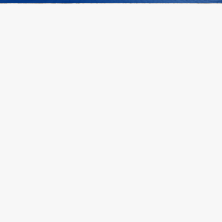
Spezialisierte M&A- und Investmentberatung im Healthcare-
und Elderly-Care-Sektor. Sektor-Fokus, persönliche Analyse,
diskrete Off-Market-Mandate. Persönlich begleitet vom
Erstgespräch bis zum Closing.
Verkaufen
Kaufen
Verkaufsberatung
Kaufberatung