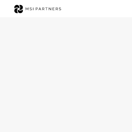
S
We
De