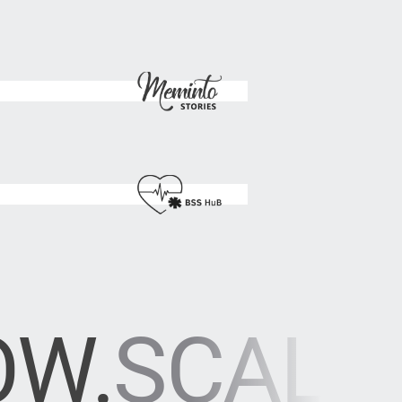
OW.
SCALE.