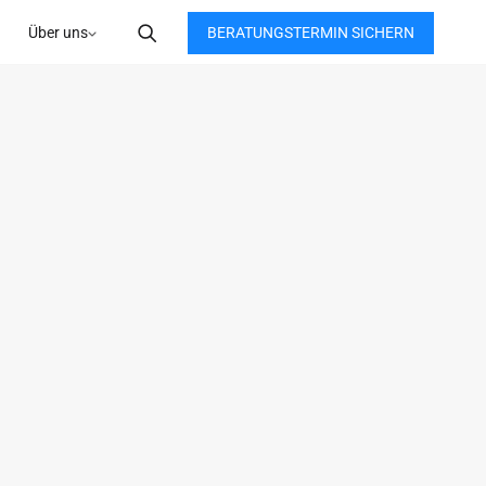
BERATUNGSTERMIN SICHERN
Über uns
HE
e & 
erhei