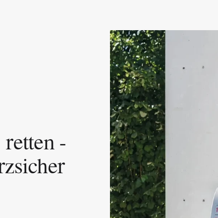
etten - 
zsicher 