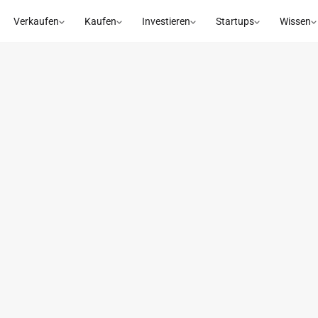
Verkaufen
Kaufen
Investieren
Startups
Wissen
BSS HUB GMBH
TANDORT
GRÜNDERTEAM
BETEILIGUNG SEIT
BRANC
instadt, 
Klaus Dietrich, 
2025
Healthcar
utschland
Dietmar Engelhard
Herzsich
t