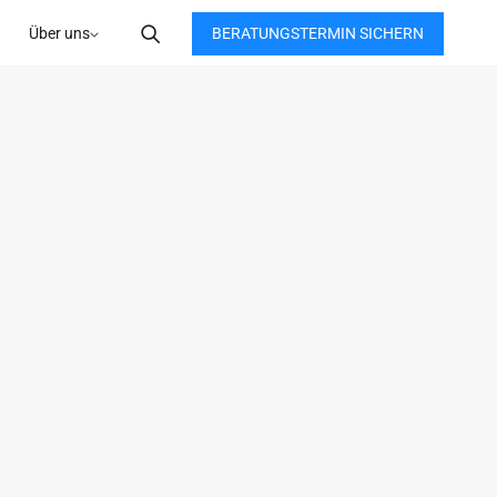
BERATUNGSTERMIN SICHERN
Über uns
l Schneider
FTER
t dich mit MSI Partners?
ftsstudium und Stationen im Startup-
meine Leidenschaft für Strategie mit echter 
 Seit 2023 bin ich Teil des Teams.