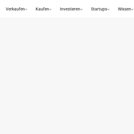
Verkaufen
Kaufen
Investieren
Startups
Wissen
Marce
GESELLSCHA
Was verbinde
Nach dem Wirtscha
Bereich wollte ich 
Wirkung verbinden.