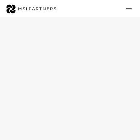
Ambulanten Pflegedienst im
Rhein-Neckar-Kreis
verkaufen