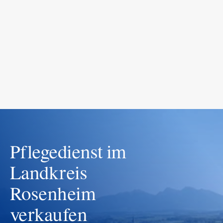
INVEST.
BUILD.
GROW.
S
Pflegedienst im 
Landkreis 
Rosenheim 
verkaufen