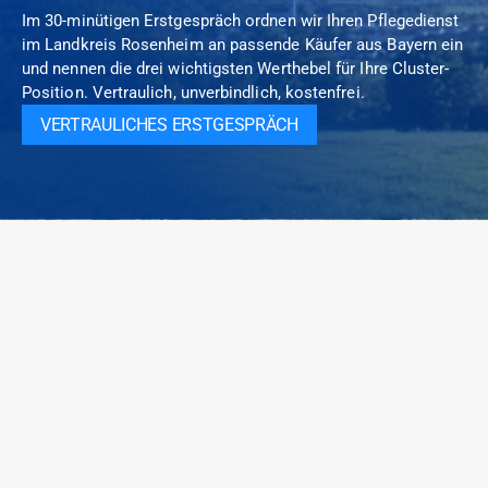
Im 30-minütigen Erstgespräch ordnen wir Ihren Pflegedienst 
im Landkreis Rosenheim an passende Käufer aus Bayern ein 
und nennen die drei wichtigsten Werthebel für Ihre Cluster-
Position. Vertraulich, unverbindlich, kostenfrei.
VERTRAULICHES ERSTGESPRÄCH
Spezialisierte M&A- und Investmentberatung im Healthcare-
und Elderly-Care-Sektor. Sektor-Fokus, persönliche Analyse,
diskrete Off-Market-Mandate. Persönlich begleitet vom
Erstgespräch bis zum Closing.