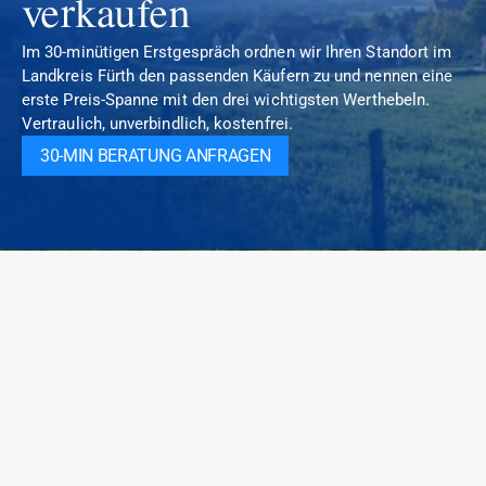
verkaufen
Im 30-minütigen Erstgespräch ordnen wir Ihren Standort im 
Landkreis Fürth den passenden Käufern zu und nennen eine 
erste Preis-Spanne mit den drei wichtigsten Werthebeln. 
Vertraulich, unverbindlich, kostenfrei.
30-MIN BERATUNG ANFRAGEN
Spezialisierte M&A- und Investmentberatung im Healthcare-
und Elderly-Care-Sektor. Sektor-Fokus, persönliche Analyse,
diskrete Off-Market-Mandate. Persönlich begleitet vom