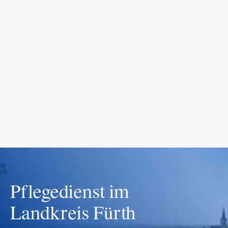
INVEST.
BUILD.
GROW.
S
Pflegedienst im 
Landkreis Fürth 