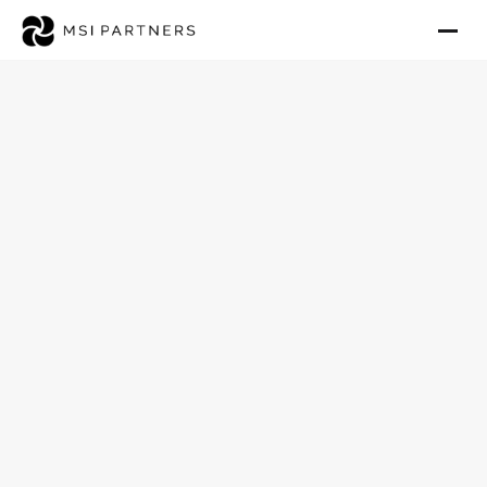
AKI-Anbieter
(Außerklinische
Intensivpflege) in Berlin
verkaufen