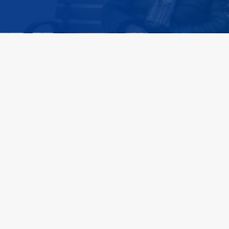
Spezialisierte M&A- und Investmentberatung im Healthcare-
und Elderly-Care-Sektor. Sektor-Fokus, persönliche Analyse,
diskrete Off-Market-Mandate. Persönlich begleitet vom
Erstgespräch bis zum Closing.
Verkaufen
Kaufen