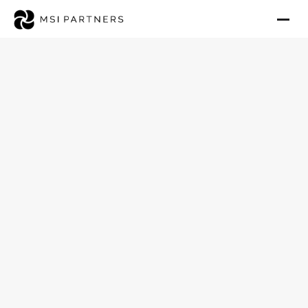
Einblicke & Trends für Investoren
Robotik in der Pflege · 
Einsatzfelder, ROI und 
Grenzen 2026
Veröffentlicht: 23. Juni 2026
Leonard Scheidel
23.06.2026