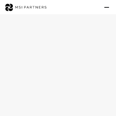
Einblicke & Trends für Investoren
Pflegebranche als 
Investment Case · 
Zahlen für 2026
Veröffentlicht: 17. Juni 2025 · Aktualisiert: 27. Mai 2026
Michael Scheidel
17.06.2025